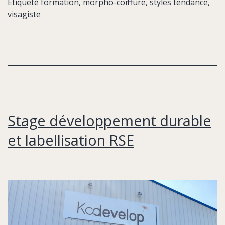
Étiqueté
formation
,
morpho-coiffure
,
styles tendance
,
visagiste
Stage développement durable
et labellisation RSE