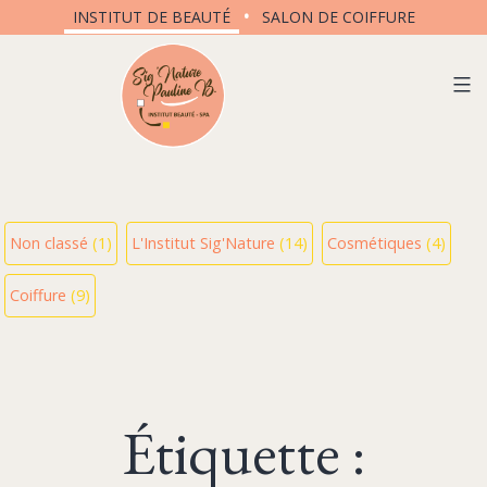
Aller
INSTITUT DE BEAUTÉ
SALON DE COIFFURE
au
contenu
Non classé
(1)
L'Institut Sig'Nature
(14)
Cosmétiques
(4)
Coiffure
(9)
Étiquette :