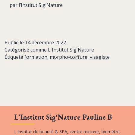
par l’Institut Sig’Nature
Publié le
14 décembre 2022
Catégorisé comme
L'Institut Sig'Nature
Étiqueté
formation
,
morpho-coiffure
,
visagiste
L'Institut Sig'Nature Pauline B
L'Institut de beauté & SPA, centre minceur, bien-être,